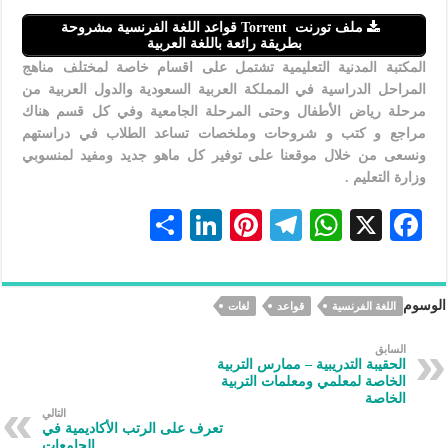
ملف تورنت Torrent قواعد اللغة الفرنسية مشروحة
بطريقة رائعة باللغة العربية
المكتبة المدنية التعليمية تشتمل على اقسام خاصة لمختلف مناهج
المراحل الدراسية في المملكة العربية السعودية والدول العربية من
مرحلة رياض الأطفال وحتى المرحلة الجامعية وفي كل قسم هناك
مراجع و كتب و شروحات وملخصات تساعد الطلاب في دراستهم
ونسعى من خلال موقعنا على توفير كل ماهو جديد ومفيد لمنسوبي
وزارة التعليم .
S
Li
Pi
Te
W
X
F
h
n
nt
le
h
ac
ar
ke
er
gr
at
eb
الوسوم
اللغة الفرنسية
قواعد
لغات
e
dI
es
a
s
oo
n
t
m
A
k
السابق
الحقيبة التدريبية – ممارس التربية
p
الخاصة لمعلمي ومعلمات التربية
الخاصة
p
التالي
تعرف على الرتب الأكاديمية في
الجامعات