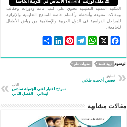
ملف تورنت Torrent الأساس في التربية الخاصة
المكتبة المدنية التعليمية تحتوي على كتب عامة ودورات وحقائب
ومقالات متنوعة وأنشطة وأقسام خاصة للمناهج التعليمية والإثرائية
للمراحل الدراسية في الدول العربية والإسلامية من رياض الأطفال
للجامعة .
S
Li
Pi
Te
W
X
F
h
n
nt
le
h
ac
ar
ke
er
gr
at
eb
الوسوم
تربية خاصة
صعوبات تعلم
e
dI
es
a
s
oo
n
t
m
A
k
السابق
قصص أعجبت طلابي
p
التالي
نموذج اختبار لغتي الجميلة سادس
p
ابتدائي – الفصل الثاني
مقالات مشابهة