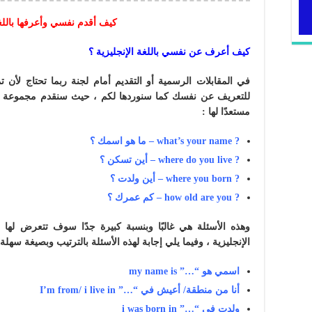
كيف أقدم نفسي وأعرفها باللغة
كيف أعرف عن نفسي باللغة الإنجليزية ؟
في المقابلات الرسمية أو التقديم أمام لجنة ربما تحتاج لأن 
للتعريف عن نفسك كما سنوردها لكم ، حيث سنقدم مجموعة من
مستعدًا لها :
? what’s your name – ما هو اسمك ؟
? where do you live – أين تسكن ؟
? where you born – أين ولدت ؟
? how old are you – كم عمرك ؟
وهذه الأسئلة هي غالبًا وبنسبة كبيرة جدًا سوف تتعرض له
الإنجليزية ، وفيما يلي إجابة لهذه الأسئلة بالترتيب وبصيغة سهل
اسمي هو “…” my name is
أنا من منطقة/ أعيش في “…” I’m from/ i live in
ولدت في “…” i was born in