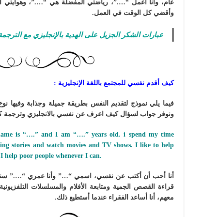
عام، وأنا أعمل “….”، رياضتي المفضلة هي “….”، وهوايتي ا
وأقضي كل الوقت في العمل.
عبارات الشكر الجزيل على الهدية بالإنجليزي مع الترجمة 
كيف أقدم نفسي للمجتمع باللغة الإنجليزية :
فيما يلي نموذج لتقديم النفس بطريقة جميلة وجذابة وفيها نوع
ونوفر جواب لسؤال كيف اعرف عن نفسي بالانجليزي وترجمة كام
 name is “….” and I am “….” years old. i spend my time
sting stories and watch movies and TV shows. I like to help
 I help poor people whenever I can.
أنا أحب أن أكتب عن نفسي، اسمي “…” وأنا عمري “….” سنة
قراءة القصص الجمية ومتابعة الأفلام والمسلسلات التلفزيون
معهم، أنا أساعد الفقراء عندما أستطيع ذلك.