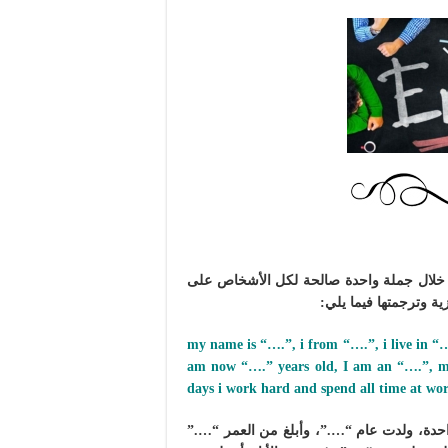
ن خلال جملة واحدة صالحة لكل الأشخاص على
ية وترجمتها فيما يلي:
my name is “….”, i from “….”, i live in “…
am now “….” years old, I am an “….”, my
days i work hard and spend all time at wo
حدة، ولدت عام “….”، وأبلغ من العمر “….”