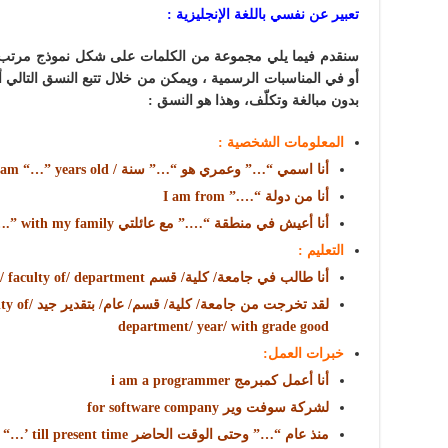
تعبير عن نفسي باللغة الإنجليزية :
سنقدم فيما يلي مجموعة من الكلمات على شكل نموذج مرتب 
أو في المناسبات الرسمية ، ويمكن من خلال تتبع النسق التال
بدون مبالغة وتكلّف، وهذا هو النسق :
المعلومات الشخصية :
أنا اسمي “…” وعمري هو “…” سنة / My name is “…” I am “…” years old
أنا من دولة “….” I am from
أنا أعيش في منطقة “….” مع عائلتي i live in “….” with my family
التعليم :
أنا طالب في جامعة/ كلية/ قسم I am student at university/ faculty of/ department
لقد تخرجت من
department/ year/ with grade good
خبرات العمل:
أنا أعمل كمبرمج i am a programmer
لشركة سوفت وير for software company
منذ عام “…” وحتى الوقت الحاضر since “…’ till present time