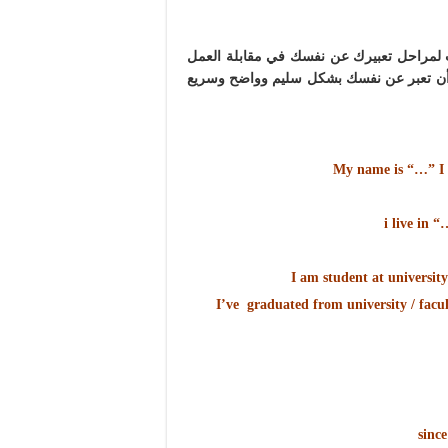
لمراحل تعبيرك عن نفسك في مقابلة العمل
ي أن تعبر عن نفسك بشكل سليم وواضح وسريع
 جامعة/ كلية/ قسم/ عام/ بتقدير جيد I’ve graduated from university / faculty of/