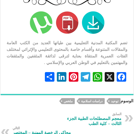
تضم المكتبة المدنية التعليمية بين طياتها العديد من الكتب العامة
والمقالات المتنوعة وأقسام خاصة بالمحتوى التعليمي والإثرائي لمختلف
الفئات العمرية المنتقاة بعناية لترقى لذائقة المثقفين والمثقفات
والمهتمين بالتعليم في الوطن العربي والإسلامي .
S
Li
Pi
Te
W
X
F
h
n
nt
le
h
ac
ar
ke
er
gr
at
eb
الوسوم
توحيد
دراسات اسلامية
ملخص
e
dI
es
a
s
oo
n
t
m
A
k
السابق
معجم المصطلحات الطبية الجزء
p
الثالث – كلية الطب
التالي
محاكي الرخصة المهنية – المختصر