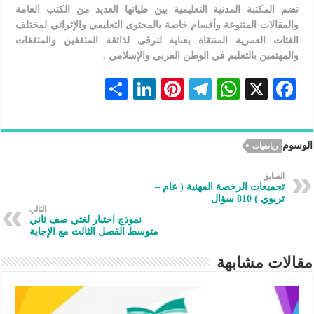
تضم المكتبة المدنية التعليمية بين طياتها العديد من الكتب العامة
والمقالات المتنوعة وأقسام خاصة بالمحتوى التعليمي والإثرائي لمختلف
الفئات العمرية المنتقاة بعناية لترقى لذائقة المثقفين والمثقفات
والمهتمين بالتعليم في الوطن العربي والإسلامي .
S
Li
Pi
Te
W
X
F
h
n
nt
le
h
ac
ar
ke
er
gr
at
eb
الوسوم
رياضيات
e
dI
es
a
s
oo
n
t
m
A
k
السابق
تجميعات الرخصة المهنية ( عام –
p
تربوي ) 810 سؤال
التالي
p
نموذج اختبار لغتي صف ثاني
متوسط الفصل الثالث مع الإجابة
مقالات مشابهة