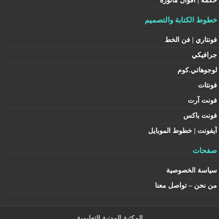
حكمة | أقوال مأثورة
خطوط الكتابة والتصميم
فونتاري | فن الخط
جرافيكي
لوجوهاتي.كوم
فونتات
فونت آرت
فونت باكس
آيفونت | خطوط الموبايل
صفحات
سياسة الخصوصية
من نحن – تواصل معنا
المكتبة المدنية التعليمية