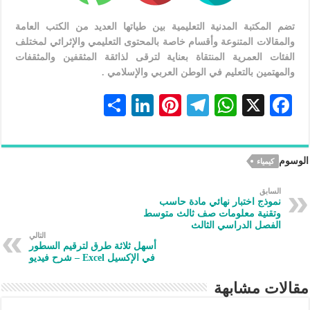
تضم المكتبة المدنية التعليمية بين طياتها العديد من الكتب العامة
والمقالات المتنوعة وأقسام خاصة بالمحتوى التعليمي والإثرائي لمختلف
الفئات العمرية المنتقاة بعناية لترقى لذائقة المثقفين والمثقفات
والمهتمين بالتعليم في الوطن العربي والإسلامي .
S
Li
Pi
Te
W
X
F
h
n
nt
le
h
ac
ar
ke
er
gr
at
eb
الوسوم
كيمياء
e
dI
es
a
s
oo
n
t
m
A
k
السابق
نموذج اختبار نهائي مادة حاسب
p
وتقنية معلومات صف ثالث متوسط
الفصل الدراسي الثالث
p
التالي
أسهل ثلاثة طرق لترقيم السطور
في الإكسيل Excel – شرح فيديو
مقالات مشابهة