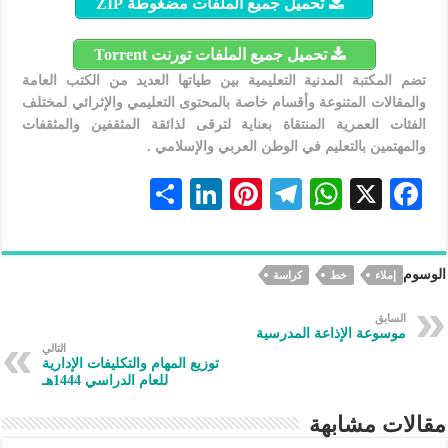
تحميل جميع الملفات مضغوطة ZIP
تحميل جميع الملفات تورنت Torrent
تضم المكتبة المدنية التعليمية بين طياتها العديد من الكتب العامة
والمقالات المتنوعة وأقسام خاصة بالمحتوى التعليمي والإثرائي لمختلف
الفئات العمرية المنتقاة بعناية لترقى لذائقة المثقفين والمثقفات
والمهتمين بالتعليم في الوطن العربي والإسلامي .
S
Li
Pi
Te
W
X
F
h
n
nt
le
h
ac
ar
ke
er
gr
at
eb
الوسوم
إملاء
خط
كراسة
e
dI
es
a
s
oo
n
t
m
A
k
السابق
موسوعة الإذاعة المدرسية
p
التالي
توزيع المهام والتكليفات الإدارية
p
للعام الدراسي 1444هـ
مقالات مشابهة