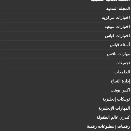
المجلة المدنية
اختبارات مركزية
اختبارات موهبة
اختبارات قياس
أسئلة قياس
مهارات نافس
تجميعات
الجامعات
إدارة النجاح
اكس بوينت
توبيكات إنجليزية
المهارات الإنجليزية
كيدزي عالم الطفولة
رقميات | مطبوعات رقمية