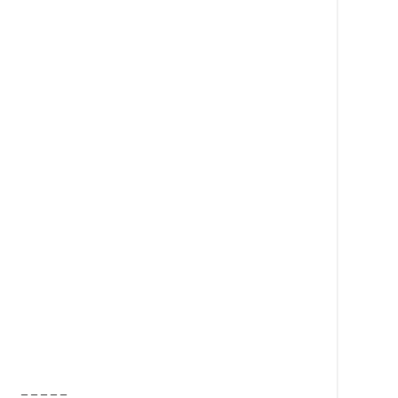
– – – – –