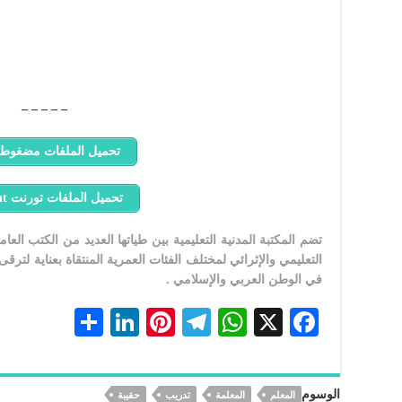
– – – – –
تحميل الملفات مضغوطة P
تحميل الملفات تورنت Torrent
تضم المكتبة المدنية التعليمية بين طياتها العديد من الكتب الع
التعليمي والإثرائي لمختلف الفئات العمرية المنتقاة بعناية لترقى
في الوطن العربي والإسلامي .
S
Li
Pi
Te
W
X
F
h
n
nt
le
h
ac
ar
ke
er
gr
at
eb
الوسوم
المعلم
المعلمة
تدريب
حقيبة