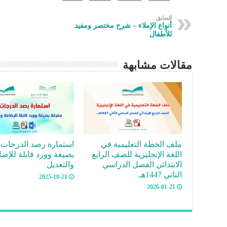
e
dI
es
a
s
oo
n
t
m
A
k
السابق
أنواع الإملاء – شرح مختصر ومفيد
p
للأطفال
p
مقالات مشابهة
ملف الخطة التعليمية في
استمارة رصد الدرجات 
اللغة الإنجليزية للصف الرابع
بصيغة وورد قابلة للإضا
الابتدائي الفصل الدراسي
والتعديل
الثاني 1447هـ
2025-10-21
2026-01-21