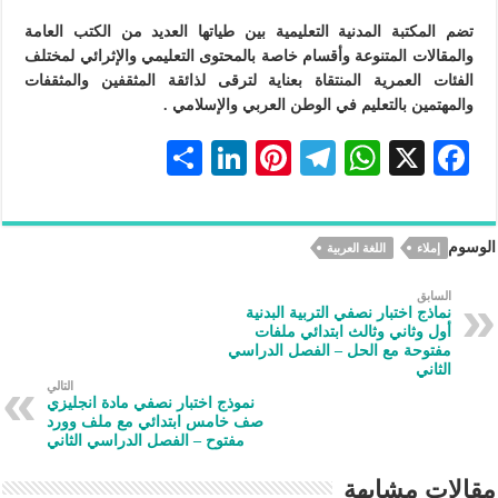
تضم المكتبة المدنية التعليمية بين طياتها العديد من الكتب العامة
والمقالات المتنوعة وأقسام خاصة بالمحتوى التعليمي والإثرائي لمختلف
الفئات العمرية المنتقاة بعناية لترقى لذائقة المثقفين والمثقفات
والمهتمين بالتعليم في الوطن العربي والإسلامي .
S
Li
Pi
Te
W
X
F
h
n
nt
le
h
ac
ar
ke
er
gr
at
eb
الوسوم
إملاء
اللغة العربية
e
dI
es
a
s
oo
n
t
m
A
k
السابق
نماذج اختبار نصفي التربية البدنية
p
أول وثاني وثالث ابتدائي ملفات
مفتوحة مع الحل – الفصل الدراسي
p
الثاني
التالي
نموذج اختبار نصفي مادة انجليزي
صف خامس ابتدائي مع ملف وورد
مفتوح – الفصل الدراسي الثاني
مقالات مشابهة