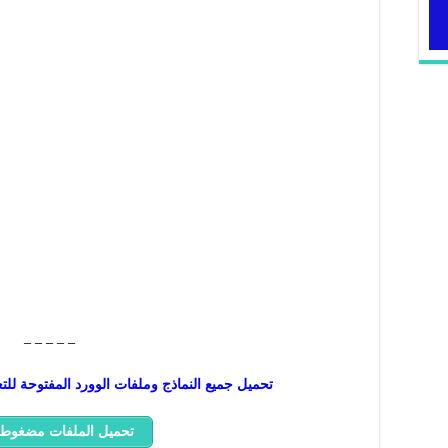
– – – – –
تحميل جميع النماذج وملفات الوورد المفتوحة للت
تحميل الملفات مضغوطة P