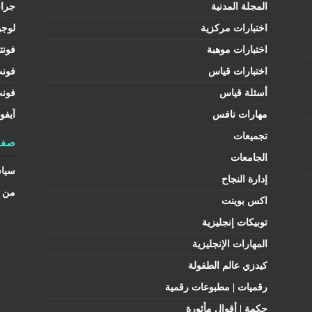
المجلة المدنية
جرا
اختبارات مركزية
لوجو
اختبارات موهبة
فونت
اختبارات قياس
فون
أسئلة قياس
فون
مهارات نافس
آيفو
تجميعات
صفح
الجامعات
سيا
إدارة النجاح
من ن
اكس بوينت
توبيكات إنجليزية
المهارات الإنجليزية
كيدزي عالم الطفولة
رقميات | مطبوعات رقمية
حكمة | أقوال مأثورة