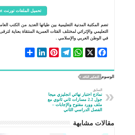
تحميل الملفات تورنت Torrent
تضم المكتبة المدنية التعليمية بين طياتها العديد من الكتب الع
التعليمي والإثرائي لمختلف الفئات العمرية المنتقاة بعناية لترقى
في الوطن العربي والإسلامي .
S
Li
Pi
Te
W
X
F
h
n
nt
le
h
ac
ar
ke
er
gr
at
eb
الوسوم
التفكير الناقد
e
dI
es
a
s
oo
n
t
m
A
k
السابق
نماذج اختبار نهائي انجليزي ميجا
p
جول 2.2 مسارات ثاني ثانوي مع
ملف وورد مفتوح والإجابات –
p
الفصل الدراسي الثاني
مقالات مشابهة