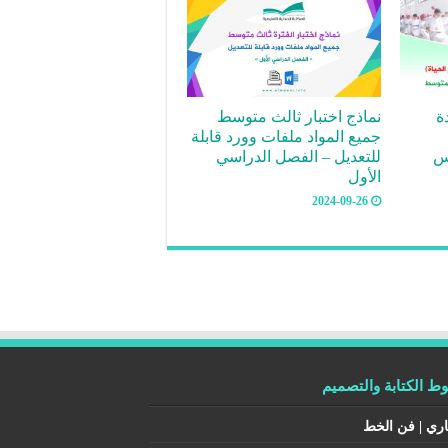
ة
نماذج اختبار ثالث متوسط
جميع المواد ملفات وورد قابلة
فس
للتعديل – الفصل الدراسي
الأول
2024-09-26
 الكتابة والتصميم
اري | فن الخط