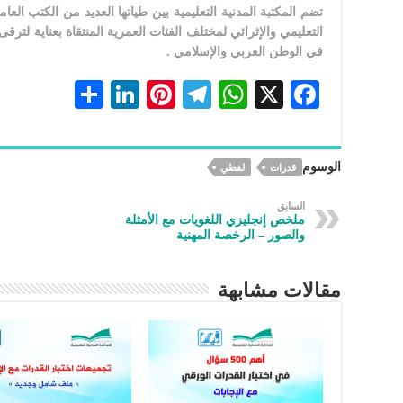
تضم المكتبة المدنية التعليمية بين طياتها العديد من الكتب الع
التعليمي والإثرائي لمختلف الفئات العمرية المنتقاة بعناية لترقى
في الوطن العربي والإسلامي .
S
Li
Pi
Te
W
X
F
h
n
nt
le
h
ac
ar
ke
er
gr
at
eb
الوسوم
قدرات
لفظي
e
dI
es
a
s
oo
n
t
m
A
k
السابق
ملخص إنجليزي اللغويات مع الأمثلة
p
والصور – الرخصة المهنية
p
مقالات مشابهة