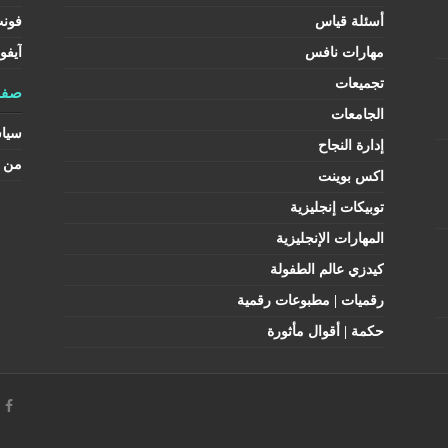
أسئلة قياس
فون
مهارات نافس
آيفو
تجميعات
صفح
الجامعات
سيا
إدارة النجاح
من ن
اكس بوينت
توبيكات إنجليزية
المهارات الإنجليزية
كيدزي عالم الطفولة
رقميات | مطبوعات رقمية
حكمة | أقوال مأثورة