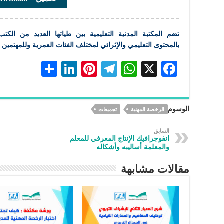
تضم
المكتبة
المدنية
التعليمية
بين طياتها العديد من الكتب
بالمحتوى
التعليمي
والإثرائي لمختلف الفئات العمرية وللمهتمين
S
Li
Pi
Te
W
X
F
h
n
nt
le
h
ac
ar
ke
er
gr
at
eb
الوسوم
الرخصة المهنية
تجميعات
e
dI
es
a
s
oo
n
t
m
A
k
السابق
انفوجرافيك الإنتاج المعرفي للمعلم
p
والمعلمة أساليبه وأشكاله
p
مقالات مشابهة