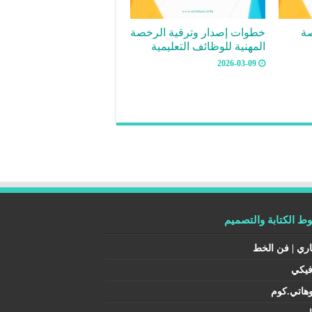
صة
خطوات إصدار وترقية الرخصة
المهنية للوظائف التعليمية
2026-03-09
 الكتابة والتصميم
اري | فن الخط
فيكي
هاتي.كوم