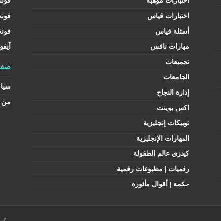
اختبارات موهبة
فونت
اختبارات قياس
فون
أسئلة قياس
فون
مهارات نافس
آيفو
تجميعات
صفح
الجامعات
سيا
إدارة النجاح
من ن
اكس بوينت
توبيكات إنجليزية
المهارات الإنجليزية
كيدزي عالم الطفولة
رقميات | مطبوعات رقمية
حكمة | أقوال مأثورة