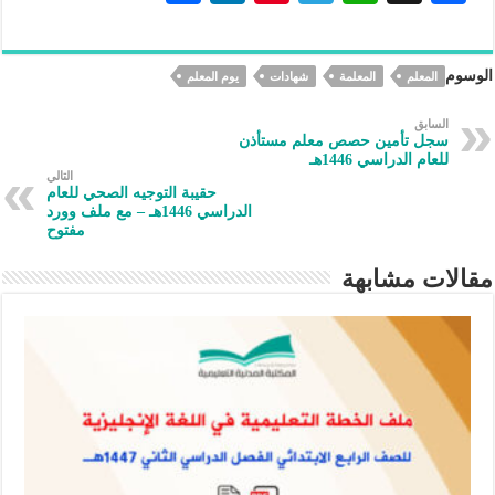
h
n
nt
le
h
ac
ar
ke
er
gr
at
eb
الوسوم
المعلم
المعلمة
شهادات
يوم المعلم
e
dI
es
a
s
oo
n
t
m
A
k
السابق
سجل تأمين حصص معلم مستأذن
p
للعام الدراسي 1446هـ
التالي
p
حقيبة التوجيه الصحي للعام
الدراسي 1446هـ – مع ملف وورد
مفتوح
مقالات مشابهة