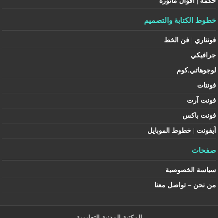
حكمة | أقوال مأثورة
خطوط الكتابة والتصميم
فونتاري | فن الخط
جرافيكي
لوجوهاتي.كوم
فونتات
فونت آرت
فونت باكس
آيفونت | خطوط الموبايل
صفحات
سياسة الخصوصية
من نحن – تواصل معنا
المكتبة المدنية التعليمية