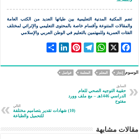
تضم
المكتبة
المدنية
التعليمية
بين طياتها العديد من الكتب العامة
والمقالات المتنوعة وأقسام خاصة بالمحتوى
التعليمي
والإثرائي لمختلف
الفئات العمرية وللمهتمين
بالتعليم
في الوطن العربي والإسلامي
S
Li
Pi
Te
W
X
F
h
n
nt
le
h
ac
ar
ke
er
gr
at
eb
الوسوم
إنجاز
المعلم
المعلمة
فواصل
e
dI
es
a
s
oo
n
t
m
A
k
السابق
حقيبة التوجيه الصحي للعام
p
الدراسي 1446هـ – مع ملف وورد
مفتوح
p
التالي
(10) شهادات تقدير بتصاميم مختلفة
للتحميل والطباعة
مقالات مشابهة