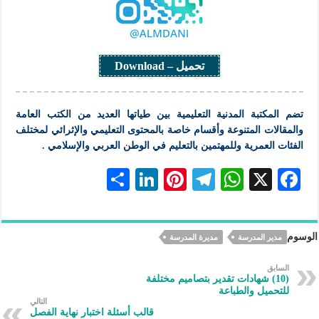
تحميل – Download
تضم
المكتبة
المدنية
التعليمية
بين طياتها العديد من الكتب العامة
والمقالات المتنوعة وأقسام خاصة بالمحتوى
التعليمي
والإثرائي لمختلف
الفئات العمرية وللمهتمين
بالتعليم
في الوطن العربي والإسلامي .
S
Li
Pi
Te
W
X
F
h
n
nt
le
h
ac
ar
ke
er
gr
at
eb
الوسوم
مدير المدرسة
مديرة المدرسة
e
dI
es
a
s
oo
n
t
m
A
k
السابق
(10) شهادات تقدير بتصاميم مختلفة
p
للتحميل والطباعة
التالي
p
قالب أسئلة اختبار نهاية الفصل