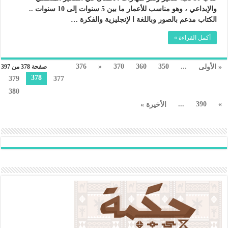
والإبداعي ، وهو مناسب للأعمار ما بين 5 سنوات إلى 10 سنوات ..
الكتاب مدعم بالصور وباللغة ا لإنجليزية والفكرة …
أكمل القراءة »
376
«
370
360
350
...
« الأولى
صفحة 378 من 397
378
379
377
380
...
390
»
الأخيرة »