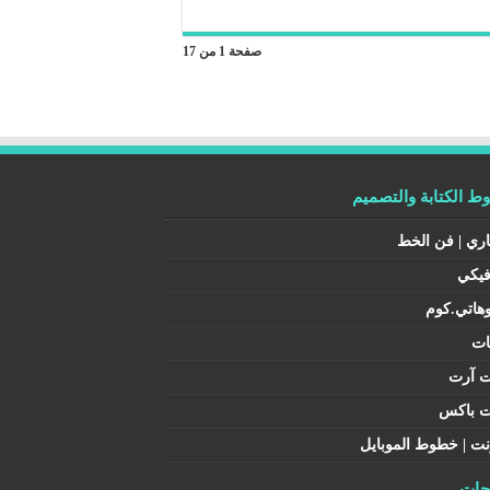
صفحة 1 من 17
 الكتابة والتصميم
اري | فن الخط
فيكي
هاتي.كوم
ات
ت آرت
ت باكس
نت | خطوط الموبايل
ات