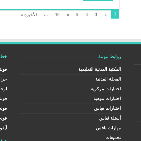
1
...
10
»
5
4
3
2
الأخيرة »
روابط مهمة
خطوط
المكتبة المدنية التعليمية
فونت
المجلة المدنية
جرا
اختبارات مركزية
لوجو
اختبارات موهبة
فونت
اختبارات قياس
فون
أسئلة قياس
فون
مهارات نافس
آيفو
تجميعات
صفح