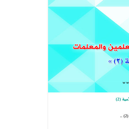
ة (2)
.