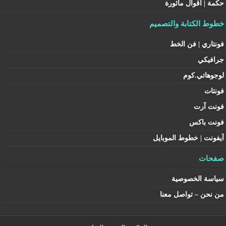
حكمة | أقوال مأثورة
خطوط الكتابة والتصميم
فونتاري | فن الخط
جرافيكي
لوجوهاتي.كوم
فونتات
فونت آرت
فونت باكس
آيفونت | خطوط الموبايل
صفحات
سياسة الخصوصية
من نحن – تواصل معنا