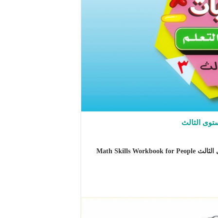
توى الثالث
كراسة تمارين مهارات الرياضيات لذوي صعوبات التعلم المستوى الثالث Math Skills Workbook for People