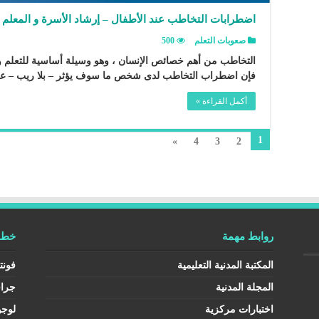
اضطرابات التخاطب عند الأطفال – إرشاد الأسرة و المعلم
صعوبات التعلم
500
التخاطب من أهم خصائص الإنسان ، وهو وسيلة أساسية للتعلم وا
فإن اضطراب التخاطب لدى شخص ما سوف يؤثر – بلا ريب – ع
أكمل القراءة »
1
»
4
3
2
روابط مهمة
خطوط
المكتبة المدنية التعليمية
فونت
المجلة المدنية
جرا
اختبارات مركزية
لوجو