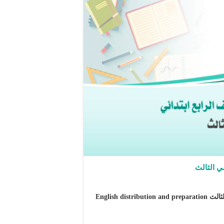
ي الثالث
توزيع وتحضير إنجليزي الصف الرابع ابتدائي – الفصل الدراسي الثالث English distribution and preparation