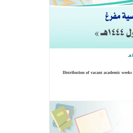
يع الأسابيع الدراسية مفرغ – الفصل الدراسي الأول 1444هـ Distribution of vacant academic weeks –