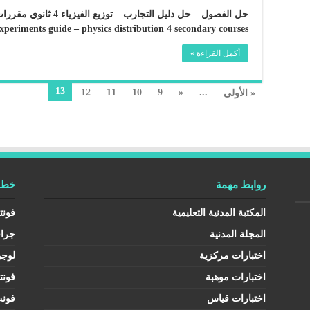
experiments guide – physics distribution 4 secondary courses …
أكمل القراءة »
13
12
11
10
9
«
...
« الأولى
روابط مهمة
خطوط
المكتبة المدنية التعليمية
فونت
المجلة المدنية
جرا
اختبارات مركزية
لوجو
اختبارات موهبة
فونت
اختبارات قياس
فون