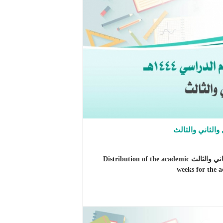
توزيع الأسابيع الدراسية للعام الدراسي 1444هـ الفصل الأول والثاني والثالث Distribution of the academic
weeks for the a