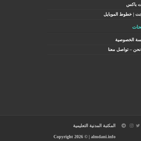
ت باكس
نت | خطوط الموبايل
ات
سة الخصوصية
حن – تواصل معنا
المكتبة المدنية التعليمية
Copyright 2026 © |
almdani.info