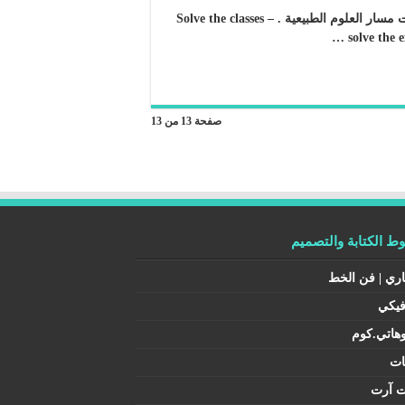
حل الفصول – حل دليل التجارب – توزيع الفيزياء 4 ثانوي مقررات مسار العلوم الطبيعية . Solve the classes –
solve the 
صفحة 13 من 13
 الكتابة والتصميم
اري | فن الخط
فيكي
هاتي.كوم
ات
ت آرت