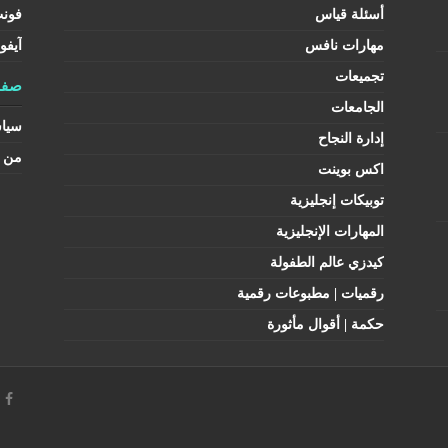
أسئلة قياس
فون
مهارات نافس
آيفو
تجميعات
صفح
الجامعات
سيا
إدارة النجاح
من ن
اكس بوينت
توبيكات إنجليزية
المهارات الإنجليزية
كيدزي عالم الطفولة
رقميات | مطبوعات رقمية
حكمة | أقوال مأثورة