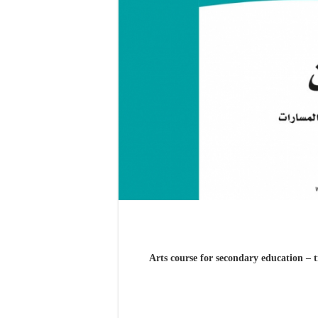
ن للتعليم الثانوي – نظام المسارات السنة الثانية Arts course for secondary education – track