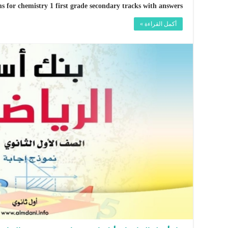
ms for chemistry 1 first grade secondary tracks with answers
أكمل القراءة »