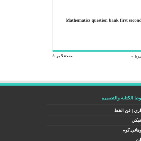
 الرياضيات أول ثانوي مسار 1-3 مع نموذج الإجابة Mathematics question bank first secondary
يرة »
صفحة 5 من 8
 الكتابة والتصميم
اري | فن الخط
فيكي
هاتي.كوم
ات