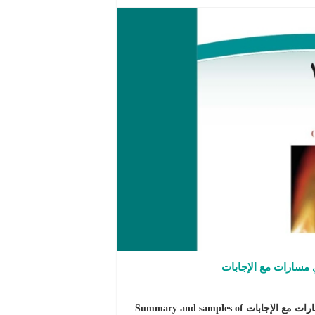
ملخص ونماذج اختبارات نهائية مادة كيمياء 1 صف أول ثانوي مسارات مع الإجابات Summary and samples of