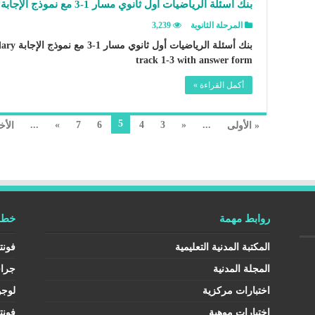
بنك أسئلة الرياضيات أول ثانوي مسار 1-3 مع نموذج الإجابة
المرحلة الثانوية
3,239
بنك أسئلة
track 1-3 with answer form
أكمل القراءة »
5
...
»
7
6
4
3
«
...
« الأولى
الأخ
روابط مهمة
خطوط
المكتبة المدنية التعليمية
فونت
المجلة المدنية
جرا
اختبارات مركزية
لوجو
اختبارات موهبة
فونت