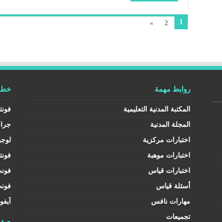
1
»
2
روابط مهمة
خطوط
المكتبة المدنية التعليمية
فونت
المجلة المدنية
جرا
اختبارات مركزية
لوجو
اختبارات موهبة
فونت
اختبارات قياس
فون
أسئلة قياس
فون
مهارات نافس
آيفو
تجميعات
صفح