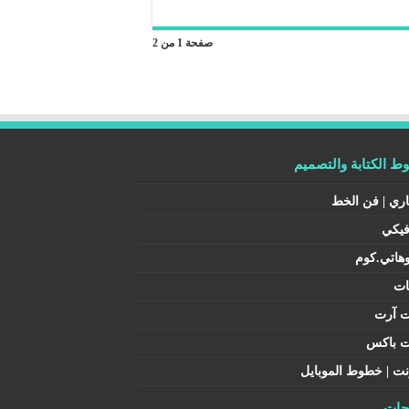
صفحة 1 من 2
 الكتابة والتصميم
اري | فن الخط
فيكي
هاتي.كوم
ات
ت آرت
ت باكس
نت | خطوط الموبايل
ات