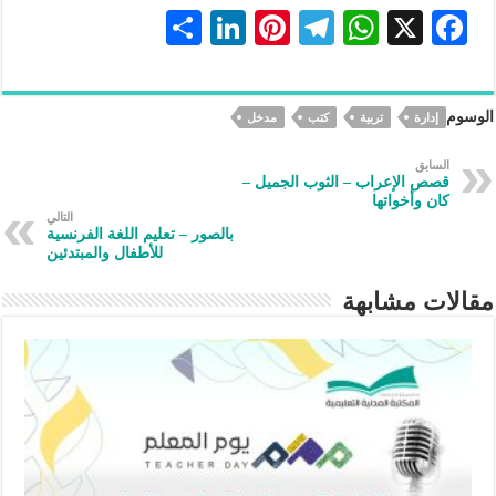
S
Li
Pi
Te
W
X
F
h
n
nt
le
h
ac
ar
ke
er
gr
at
eb
الوسوم
إدارة
تربية
كتب
مدخل
e
dI
es
a
s
oo
n
t
m
A
k
السابق
قصص الإعراب – الثوب الجميل –
p
كان وأخواتها
التالي
p
بالصور – تعليم اللغة الفرنسية
للأطفال والمبتدئين
مقالات مشابهة