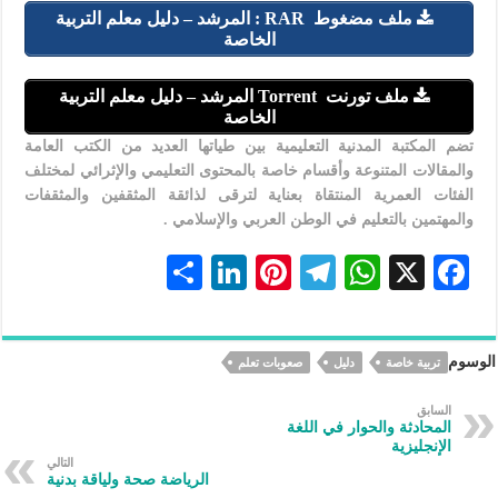
ملف مضغوط RAR : المرشد – دليل معلم التربية
الخاصة
ملف تورنت Torrent المرشد – دليل معلم التربية
الخاصة
تضم المكتبة المدنية التعليمية بين طياتها العديد من الكتب العامة
والمقالات المتنوعة وأقسام خاصة بالمحتوى التعليمي والإثرائي لمختلف
الفئات العمرية المنتقاة بعناية لترقى لذائقة المثقفين والمثقفات
والمهتمين بالتعليم في الوطن العربي والإسلامي .
S
Li
Pi
Te
W
X
F
h
n
nt
le
h
ac
ar
ke
er
gr
at
eb
الوسوم
تربية خاصة
دليل
صعوبات تعلم
e
dI
es
a
s
oo
n
t
m
A
k
السابق
المحادثة والحوار في اللغة
p
الإنجليزية
التالي
p
الرياضة صحة ولياقة بدنية