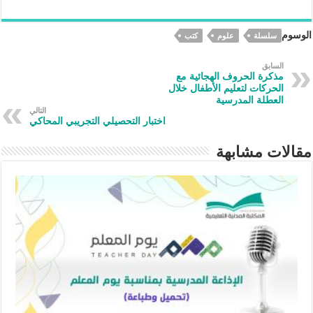
h
n
nt
le
h
ac
ar
ke
er
gr
at
eb
الوسوم
سلسلة
علوم
كتب
e
dI
es
a
s
oo
n
t
m
A
k
السابق
مذكرة الحروف الهجائية مع
p
الحركات لتعليم الأطفال خلال
العطلة المدرسية
p
التالي
اختبار التحصيلي التجريبي المحاكي
مقالات مشابهة