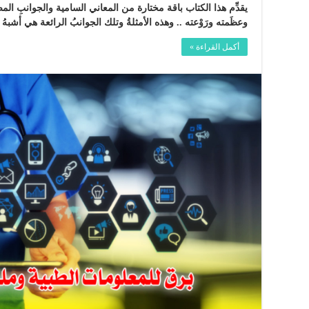
يقدِّم هذا الكتاب باقة مختارة من المعاني السامية والجوانبِ ا
وعظَمته ورَوْعته .. وهذه الأمثلةُ وتلك الجوانبُ الرائعة هي أشب
أكمل القراءة »