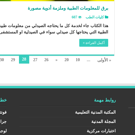
برق للمعلومات الطبية وملزمة أدوية مصورة
كليات الطب
607
هذا الكتاب جاء لخدمة كل ما يحتاجه الصيدلي من معلومات طبي
الطبية التي يحتاجها كل صيدلي سواء في الصيدلية او المستشف
أكمل القراءة »
28
30
29
27
26
«
20
10
...
« الأولى
روابط مهمة
خطوط
المكتبة المدنية التعليمية
فونت
المجلة المدنية
جرا
اختبارات مركزية
لوجو