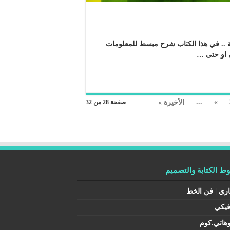
ة .. في هذا الكتاب شرح مبسط للمعلومات
ى او حتى …
...
»
الأخيرة »
صفحة 28 من 32
 الكتابة والتصميم
اري | فن الخط
فيكي
هاتي.كوم