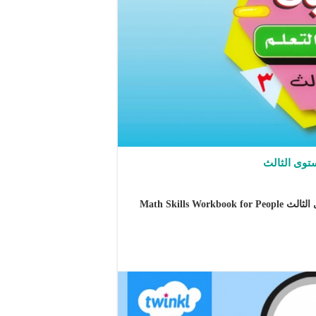
توى الثالث
كراسة تمارين مهارات الرياضيات لذوي صعوبات التعلم المستوى الثالث Math Skills Workbook for People