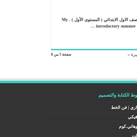
كراسة لغتي التمهيدية الصيفية : للطلاب المقبلين على دراسة الصف الاول الابتدائي ( المستوى الأول ) . My
introductory summer l
يرة »
صفحة 5 من 8
 الكتابة والتصميم
اري | فن الخط
فيكي
هاتي.كوم
ات