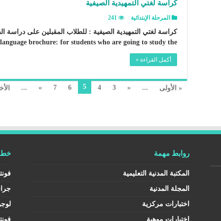
كراسة لغتي التمهيدية الصيفية
المرحلة الإبتدائية
241
anguage brochure: for students who are going to study the …
أكمل القراءة »
5
...
»
7
6
4
3
«
...
« الأولى
الأخ
روابط مهمة
خطوط
المكتبة المدنية التعليمية
فونت
المجلة المدنية
جرا
اختبارات مركزية
لوجو
اختبارات موهبة
فونت