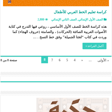
كراسة تعليم الخط العربي للأطفال
الصف الأول الإبتدائي
,
الصف الثاني الإبتدائي
2,880
هذه كراسة الخط للصف الأول الأساسي ، روعي فيها التدرج في كتابة
الأصوات العربية الصائتة (الحركات) ، والصامتة (حروف الهجاء) كما
وردت في كتاب “لغتنا الجميلة” وفق خط النسخ . …
أكمل القراءة »
8
7
6
5
4
«
...
« الأولى
صفحة 8 من 8